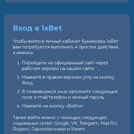
Вход в 1xBet
Чтобы войти в личный кабинет букмекера 1xBet
вам потребуется выполнить 4 простых действия,
а именно:
Перейдите на официальный сайт через
рабочее зеркало на нашем сайте
Нажмите в правом верхнем углу на кнопку
Вход
В появившемся окне заполните следующие
поля: e-mail/телефон и личный пароль
Нажмите на кнопку «Войти»
Также войти можно с помощью следующих
социальных сетей: Google, VK, Telegram, Mail.RU,
Яндекс, Одноклассники и Steam.