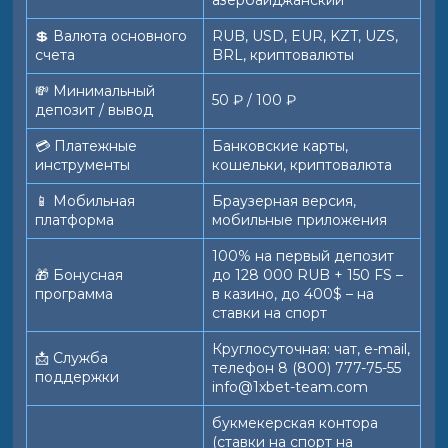
азербайджанский
💲 Валюта основного
RUB, USD, EUR, KZT, UZS,
счета
BRL, криптовалюты
💸 Минимальный
50 ₽ / 100 ₽
депозит / вывод
💳 Платежные
Банковские карты,
инструменты
кошельки, криптовалюта
📱️ Мобильная
Браузерная версия,
платформа
мобильные приложения
100% на первый депозит
🎁 Бонусная
до 128 000 RUB + 150 FS –
программа
в казино, до 400$ – на
ставки на спорт
Круглосуточная: чат, e-mail,
📩 Служба
телефон 8 (800) 777-75-55
поддержки
info@1xbet-team.com
букмекерская контора
(ставки на спорт на