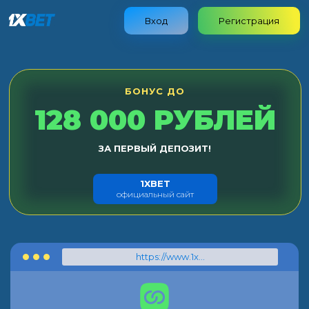
Вход
Регистрация
БОНУС ДО
128 000 РУБЛЕЙ
ЗА ПЕРВЫЙ ДЕПОЗИТ!
1XBET
официальный сайт
https://www.1xbet.com/