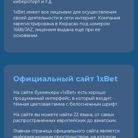
киберспорт и т.д.
1xBet имеет все лицензии для осуществления
своей деятельности в сети интернет. Компания
зарегистрирована в Кюрасао под номером
1668/JAZ, лицензия выдана ещё при ее
основании.
Официальный сайт 1xBet
На сайте букмекера «1xBet» есть хорошо
продуманный интерфейс, в который входит:
тёмная цветовая гамма с белоснежным шрифт.
На сайте вы можете найти 22 языка, от самых
распространенных европейских до азиатских.
Главная страница официального сайта является
информационным пространством, на котором