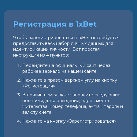
Регистрация в 1xBet
Чтобы зарегистрироваться в 1xBet потребуется
предоставить весь набор личных данных для
идентификации личности. Вот простая
инструкция из 4 пунктов:
Перейдите на официальный сайт через
рабочее зеркало на нашем сайте
Нажмите в правом верхнем углу на кнопку
«Регистрация»
В появившемся окне заполните следующие
поля: имя, дата рождения, адрес места
жительства, номер телефона, e-mail, пароль и
валюту счета
Нажмите на кнопку «Зарегистрироваться»